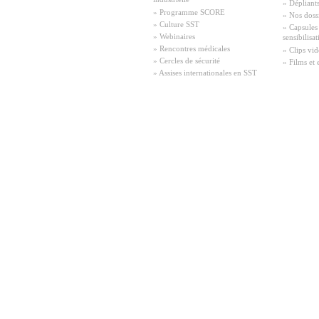
industrielle
» Dépliant
» Programme SCORE
» Nos doss
» Culture SST
» Capsules
» Webinaires
sensibilisa
» Rencontres médicales
» Clips vid
» Cercles de sécurité
» Films et 
» Assises internationales en SST