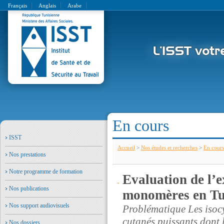
Français
Anglais
Arabe
En cours
ISST
Accueil
>
Nos études et recherches
>
En cours
Nos prestations
Notre programme de formation
Evaluation de l’e
Nos publications
monomères en Tu
Nos support audiovisuels
Problématique Les isocya
cutanés puissants dont l
Nos dossiers