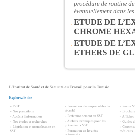
procédure de routine de 
éventuellement dans les
ETUDE DE L’E
CHROME HEXA
ETUDE DE L’E
ETHERS DE GL
L'Institut de Santé et de Sécurité au Travail pour la Tunisie
Explorez le site
» ISST
» Formation des responsables de
» Revue S
sécurité
» Nos prestations
» Brochure
» Perfectionnement en SST
» Accés à l'information
» Affiches
» Ateliers techniques pour les
» Nos études et recherches
» Guides d
préventeurs SST
» Législation et normalisation en
» Consensu
» Formation en hygiène
SST
médicaux