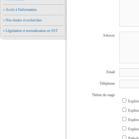
Accés à l'information
Nos études et recherches
Législation et normalisation en SST
Adresse
Email
Téléphone
Thème du stage
Explora
Explora
Explora
Explora
Patholo