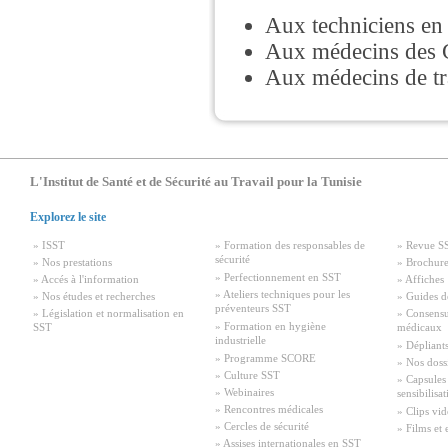
Aux techniciens en S
Aux médecins des 
Aux médecins de tra
L'Institut de Santé et de Sécurité au Travail pour la Tunisie
Explorez le site
» ISST
» Formation des responsables de
» Revue S
sécurité
» Nos prestations
» Brochure
» Perfectionnement en SST
» Accés à l'information
» Affiches
» Ateliers techniques pour les
» Nos études et recherches
» Guides d
préventeurs SST
» Législation et normalisation en
» Consensu
» Formation en hygiène
SST
médicaux
industrielle
» Dépliant
» Programme SCORE
» Nos doss
» Culture SST
» Capsules
» Webinaires
sensibilisa
» Rencontres médicales
» Clips vid
» Cercles de sécurité
» Films et 
» Assises internationales en SST