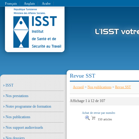
Français
Anglais
Arabe
Revue SST
ISST
Accueil
>
Nos publications
>
Revue SST
Nos prestations
Affichage 1 à 12 de 107
Notre programme de formation
Achat de revue par numéro
Nos publications
150 articles
Nos support audiovisuels
Nos dossiers