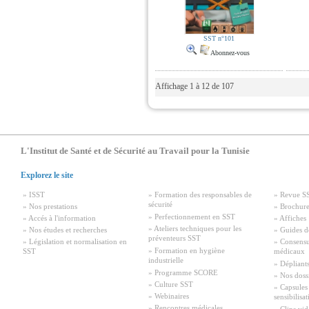
SST n°101
Abonnez-vous
Affichage 1 à 12 de 107
L'Institut de Santé et de Sécurité au Travail pour la Tunisie
Explorez le site
» ISST
» Formation des responsables de
» Revue S
sécurité
» Nos prestations
» Brochure
» Perfectionnement en SST
» Accés à l'information
» Affiches
» Ateliers techniques pour les
» Nos études et recherches
» Guides d
préventeurs SST
» Législation et normalisation en
» Consensu
» Formation en hygiène
SST
médicaux
industrielle
» Dépliant
» Programme SCORE
» Nos doss
» Culture SST
» Capsules
» Webinaires
sensibilisa
» Rencontres médicales