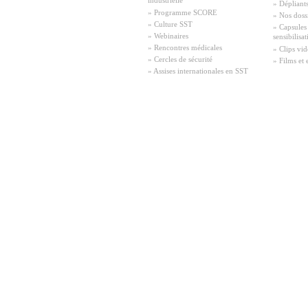
industrielle
» Dépliant
» Programme SCORE
» Nos doss
» Culture SST
» Capsules
» Webinaires
sensibilisa
» Rencontres médicales
» Clips vid
» Cercles de sécurité
» Films et 
» Assises internationales en SST