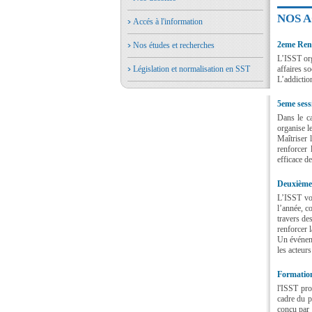
NOS 
Accés à l'information
2eme Renc
Nos études et recherches
L’ISST org
Législation et normalisation en SST
affaires s
L’addiction
5eme sess
Dans le ca
organise l
Maîtriser 
renforcer 
efficace de
Deuxième
L’ISST vo
l’année, c
travers de
renforcer 
Un événeme
les acteurs
Formati
l'ISST pro
cadre du 
conçu par 