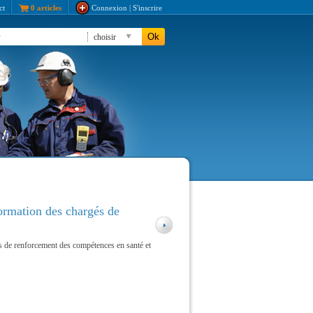
ct
0 articles
Connexion | S'inscrire
Ok
choisir
édicale 2026
ormation des chargés de
e de formation 2026
mation 2026
és de renforcement des compétences en santé et