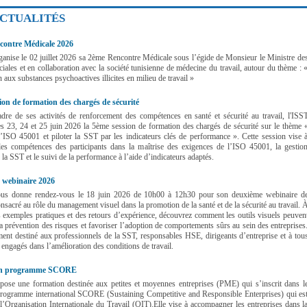
ACTUALITÉS
ontre Médicale 2026
anise le 02 juillet 2026 sa 2ème Rencontre Médicale sous l’égide de Monsieur le Ministre de
ociales et en collaboration avec la société tunisienne de médecine du travail, autour du thème : 
 aux substances psychoactives illicites en milieu de travail »
ion de formation des chargés de sécurité
dre de ses activités de renforcement des compétences en santé et sécurité au travail, l'ISS
es 23, 24 et 25 juin 2026 la 5ème session de formation des chargés de sécurité sur le thème 
l’ISO 45001 et piloter la SST par les indicateurs clés de performance ». Cette session vise 
les compétences des participants dans la maîtrise des exigences de l’ISO 45001, la gestio
 la SST et le suivi de la performance à l’aide d’indicateurs adaptés.
 webinaire 2026
us donne rendez-vous le 18 juin 2026 de 10h00 à 12h30 pour son deuxième webinaire d
onsacré au rôle du management visuel dans la promotion de la santé et de la sécurité au travail. 
s exemples pratiques et des retours d’expérience, découvrez comment les outils visuels peuven
la prévention des risques et favoriser l’adoption de comportements sûrs au sein des entreprises
nt destiné aux professionnels de la SST, responsables HSE, dirigeants d’entreprise et à tou
 engagés dans l’amélioration des conditions de travail.
on programme SCORE
pose une formation destinée aux petites et moyennes entreprises (PME) qui s’inscrit dans l
programme international SCORE (Sustaining Competitive and Responsible Enterprises) qui es
l’Organisation Internationale du Travail (OIT).Elle vise à accompagner les entreprises dans l