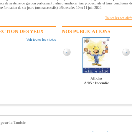
ace de système de gestion performant , afin d’améliorer leur productivité et leurs conditions d
tte formation de six jours (non successifs) débutera les 10 et 11 juin 2026.
Toutes les actualité
ECTION DES YEUX
NOS PUBLICATIONS
Voir toutes les vidéos
Brochures
B18/Pour une alimentation équilibrée des
Brochures
Affiches
travailleurs
B/17-Pour mon dos : un bon siége
A/05 : Incendie
ergonomique
 pour la Tunisie