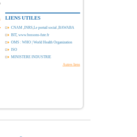
e
LIENS UTILES
s
CNAM
,
INRS
,
Le portail social
,
BAWABA
BIT
,
www.bossons-fute.fr
OMS : WHO | World Health Organization
ISO
MINISTERE INDUSTRIE
Autres liens