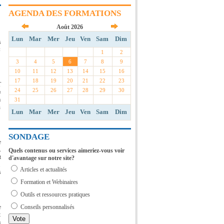
AGENDA DES FORMATIONS
Août
2026
Lun
Mar
Mer
Jeu
Ven
Sam
Dim
s
«
1
2
3
4
5
6
7
8
9
10
11
12
13
14
15
16
17
18
19
20
21
22
23
T
24
25
26
27
28
29
30
«
à
31
n
Lun
Mar
Mer
Jeu
Ven
Sam
Dim
SONDAGE
e
À
t
.
s
e
t
a