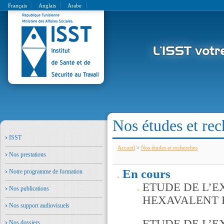
Français
Anglais
Arabe
Nos études et re
ISST
Accueil
>
Nos études et recherches
Nos prestations
En cours
Notre programme de formation
ETUDE DE L’
Nos publications
HEXAVALENT 
Nos support audiovisuels
ETUDE DE L’E
Nos dossiers