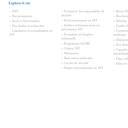
Explorez le site
» ISST
» Formation des responsables de
» Revue S
sécurité
» Nos prestations
» Brochure
» Perfectionnement en SST
» Accés à l'information
» Affiches
» Ateliers techniques pour les
» Nos études et recherches
» Guides d
préventeurs SST
» Législation et normalisation en
» Consensu
» Formation en hygiène
SST
médicaux
industrielle
» Dépliant
» Programme SCORE
» Nos doss
» Culture SST
» Capsules
» Webinaires
sensibilisa
» Rencontres médicales
» Clips vid
» Cercles de sécurité
» Films et 
» Assises internationales en SST