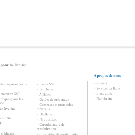
 pour la Tunisie
A propos de nous
» Contact
des responsables de
» Revue SST
» Services en ligne
» Brochures
» Liens utiles
nement en SST
» Affiches
» Plan du site
chniques pour les
» Guides de prévention
 SST
» Consensus et protocoles
 en hygiène
médicaux
» Dépliants
e SCORE
» Nos dossiers
T
» Capsules audio de
sensibilisation
 médicales
» Clips video de sensibilisation