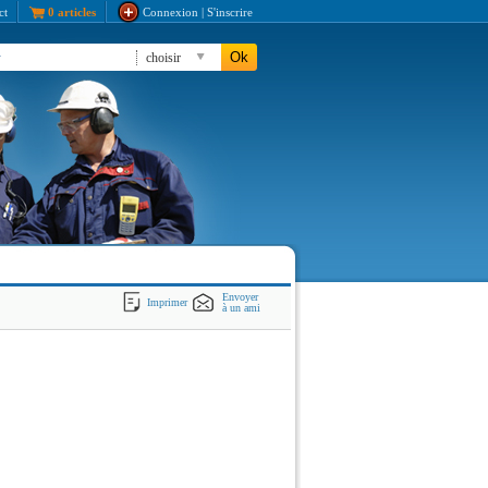
ct
0 articles
Connexion | S'inscrire
Ok
choisir
Envoyer
Imprimer
à un ami