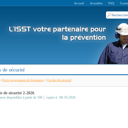
Accueil
Actualités
FAQ
Conta
 de sécurité
>
Notre programme de formation
>
Cercles de sécurité
e de sécurité 2-2026
aces disponibles à partir de 100
expire à : 06-10-2026