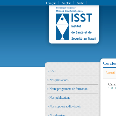
Français
Anglais
Arabe
Cercles
ISST
Accueil
Nos prestations
Cercl
100 pl
Notre programme de formation
Nos publications
Nos support audiovisuels
Nos dossiers