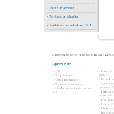
Accés à l'information
Nos études et recherches
Législation et normalisation en SST
L'Institut de Santé et de Sécurité au Travail
Explorez le site
» ISST
» Formation 
sécurité
» Nos prestations
» Perfection
» Accés à l'information
» Ateliers te
» Nos études et recherches
préventeurs
» Législation et normalisation en
» Formation
SST
industrielle
» Programm
» Culture SS
» Webinaires
» Rencontres