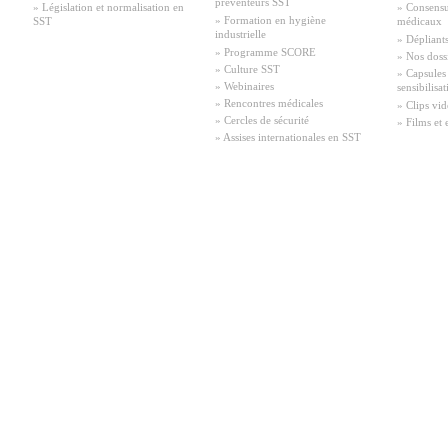
préventeurs SST
» Législation et normalisation en
» Consensu
» Formation en hygiène
SST
médicaux
industrielle
» Dépliant
» Programme SCORE
» Nos doss
» Culture SST
» Capsules
» Webinaires
sensibilisa
» Rencontres médicales
» Clips vid
» Cercles de sécurité
» Films et 
» Assises internationales en SST