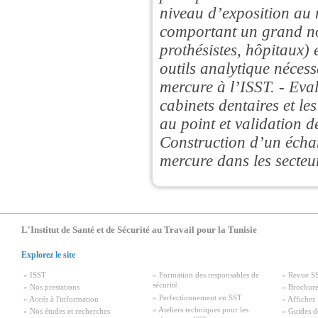
niveau d’exposition au 
comportant un grand no
prothésistes, hôpitaux) 
outils analytique nécess
mercure à l’ISST. - Eva
cabinets dentaires et le
au point et validation 
Construction d’un échan
mercure dans les secteur
L'Institut de Santé et de Sécurité au Travail pour la Tunisie
Explorez le site
» ISST
» Formation des responsables de
» Revue S
sécurité
» Nos prestations
» Brochure
» Perfectionnement en SST
» Accés à l'information
» Affiches
» Ateliers techniques pour les
» Nos études et recherches
» Guides d