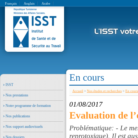
Français
Anglais
Arabe
En cours
ISST
Accueil
>
Nos études et recherches
>
En cours
Nos prestations
01/08/2017
Notre programme de formation
Evaluation de l’
Nos publications
Problématique: - Le me
Nos support audiovisuels
reprotoxique). Il est au
Nos dossiers