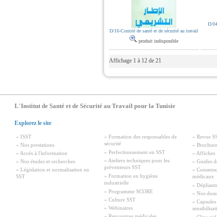
D/04
D/16-Comité de santé et de sécurité au travail
produit indisponible
Affichage 1 à 12 de 21
L'Institut de Santé et de Sécurité au Travail pour la Tunisie
Explorez le site
» ISST
» Formation des responsables de
» Revue S
sécurité
» Nos prestations
» Brochure
» Perfectionnement en SST
» Accés à l'information
» Affiches
» Ateliers techniques pour les
» Nos études et recherches
» Guides d
préventeurs SST
» Législation et normalisation en
» Consensu
» Formation en hygiène
SST
médicaux
industrielle
» Dépliant
» Programme SCORE
» Nos doss
» Culture SST
» Capsules
» Webinaires
sensibilisa
» Rencontres médicales