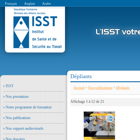
Français
Anglais
Arabe
Dépliants
ISST
Accueil
>
Nos publications
>
Dépliants
Nos prestations
Affichage 1 à 12 de 21
Notre programme de formation
Nos publications
Nos support audiovisuels
Nos dossiers