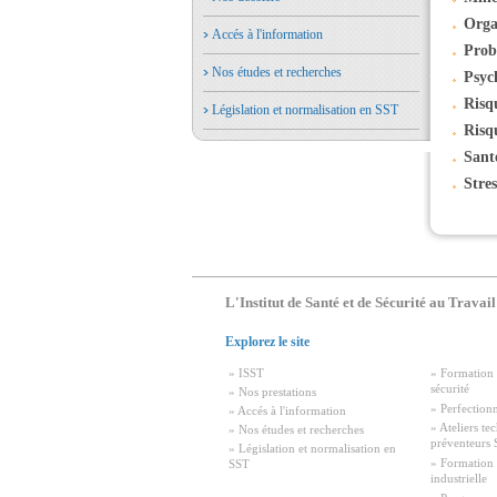
Orga
Accés à l'information
Prob
Nos études et recherches
Psych
Risq
Législation et normalisation en SST
Risq
Sant
Stres
L'Institut de Santé et de Sécurité au Travail
Explorez le site
» ISST
» Formation 
sécurité
» Nos prestations
» Perfection
» Accés à l'information
» Ateliers te
» Nos études et recherches
préventeurs
» Législation et normalisation en
» Formation
SST
industrielle