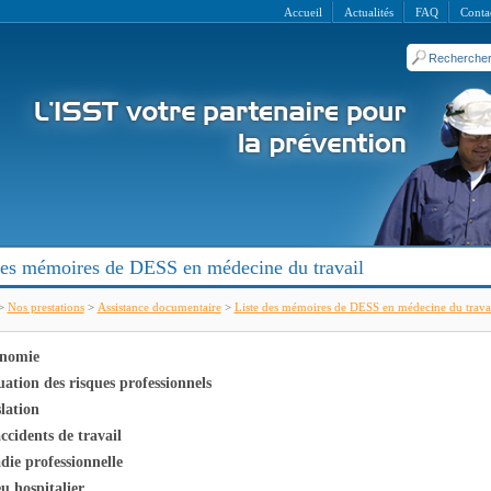
Accueil
Actualités
FAQ
Conta
des mémoires de DESS en médecine du travail
>
Nos prestations
>
Assistance documentaire
>
Liste des mémoires de DESS en médecine du trava
nomie
ation des risques professionnels
lation
ccidents de travail
die professionnelle
u hospitalier