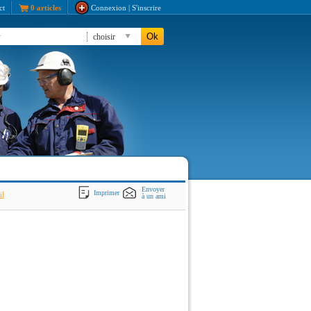
ct
0 articles
Connexion | S'inscrire
Ok
choisir
Envoyer
Imprimer
il
à un ami