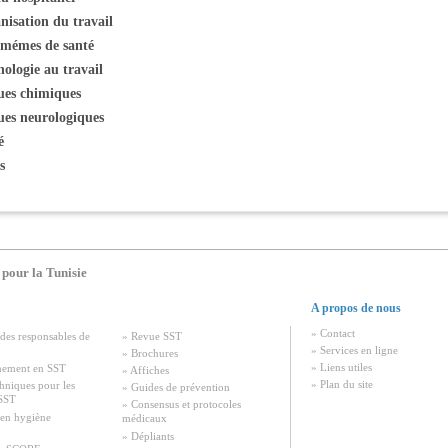
nisation du travail
mémes de santé
ologie au travail
ues chimiques
ues neurologiques
é
s
 pour la Tunisie
A propos de nous
» Contact
des responsables de
» Revue SST
» Services en ligne
» Brochures
» Liens utiles
nement en SST
» Affiches
» Plan du site
chniques pour les
» Guides de prévention
 SST
» Consensus et protocoles
 en hygiène
médicaux
» Dépliants