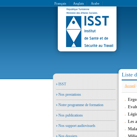
Français
Anglais
Arabe
Liste 
ISST
Accueil
Nos prestations
Ergo
Notre programme de formation
Evalu
Légis
Nos publications
Les a
Nos support audiovisuels
Mala
Nos dossiers
Milie