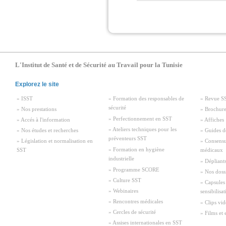
L'Institut de Santé et de Sécurité au Travail pour la Tunisie
Explorez le site
» ISST
» Formation des responsables de
» Revue S
sécurité
» Nos prestations
» Brochure
» Perfectionnement en SST
» Accés à l'information
» Affiches
» Ateliers techniques pour les
» Nos études et recherches
» Guides d
préventeurs SST
» Législation et normalisation en
» Consensu
» Formation en hygiène
SST
médicaux
industrielle
» Dépliant
» Programme SCORE
» Nos doss
» Culture SST
» Capsules
» Webinaires
sensibilisa
» Rencontres médicales
» Clips vid
» Cercles de sécurité
» Films et 
» Assises internationales en SST