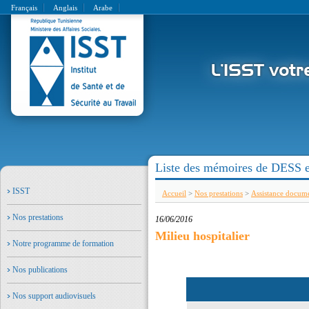
Français
Anglais
Arabe
Liste des mémoires de DESS e
ISST
Accueil
>
Nos prestations
>
Assistance docume
Nos prestations
16/06/2016
Milieu hospitalier
Notre programme de formation
Nos publications
Nos support audiovisuels