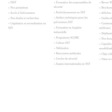
» ISST
» Formation des responsables de
» Revue S
sécurité
» Nos prestations
» Brochure
» Perfectionnement en SST
» Accés à l'information
» Affiches
» Ateliers techniques pour les
» Nos études et recherches
» Guides d
préventeurs SST
» Législation et normalisation en
» Consensu
» Formation en hygiène
SST
médicaux
industrielle
» Dépliant
» Programme SCORE
» Nos doss
» Culture SST
» Capsules
» Webinaires
sensibilisa
» Rencontres médicales
» Clips vid
» Cercles de sécurité
» Films et 
» Assises internationales en SST