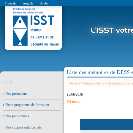
Français
Anglais
Arabe
Liste des mémoires de DESS e
ISST
Accueil
>
Nos prestations
>
Assistance docume
Nos prestations
16/06/2016
Stress
Notre programme de formation
Nos publications
Nos support audiovisuels