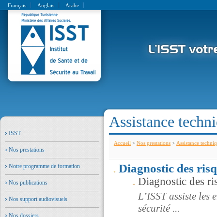
Français
Anglais
Arabe
Assistance techn
ISST
Accueil
>
Nos prestations
>
Assistance techni
Nos prestations
Diagnostic des ris
Notre programme de formation
Diagnostic des ri
Nos publications
L’ISST assiste les 
Nos support audiovisuels
sécurité ...
Nos dossiers