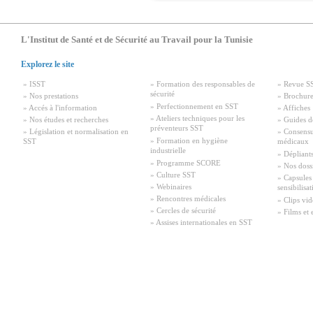
L'Institut de Santé et de Sécurité au Travail pour la Tunisie
Explorez le site
» ISST
» Formation des responsables de
» Revue S
sécurité
» Nos prestations
» Brochure
» Perfectionnement en SST
» Accés à l'information
» Affiches
» Ateliers techniques pour les
» Nos études et recherches
» Guides d
préventeurs SST
» Législation et normalisation en
» Consensu
» Formation en hygiène
SST
médicaux
industrielle
» Dépliant
» Programme SCORE
» Nos doss
» Culture SST
» Capsules
» Webinaires
sensibilisa
» Rencontres médicales
» Clips vid
» Cercles de sécurité
» Films et 
» Assises internationales en SST