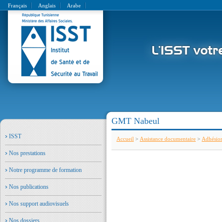
Français
Anglais
Arabe
GMT Nabeul
ISST
Accueil
>
Assistance documentaire
>
Adhésio
Nos prestations
Notre programme de formation
Nos publications
Nos support audiovisuels
Nos dossiers