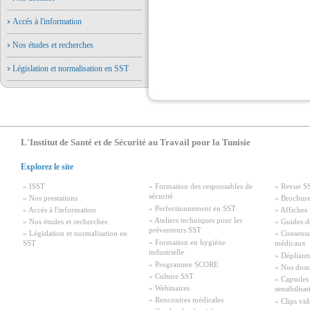
Accés à l'information
Nos études et recherches
Législation et normalisation en SST
L'Institut de Santé et de Sécurité au Travail pour la Tunisie
Explorez le site
» ISST
» Formation des responsables de
» Revue S
sécurité
» Nos prestations
» Brochure
» Perfectionnement en SST
» Accés à l'information
» Affiches
» Ateliers techniques pour les
» Nos études et recherches
» Guides d
préventeurs SST
» Législation et normalisation en
» Consensu
» Formation en hygiène
SST
médicaux
industrielle
» Dépliant
» Programme SCORE
» Nos doss
» Culture SST
» Capsules
» Webinaires
sensibilisa
» Rencontres médicales
» Clips vid