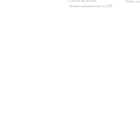
» Cercles de sécurité
» Films et 
» Assises internationales en SST