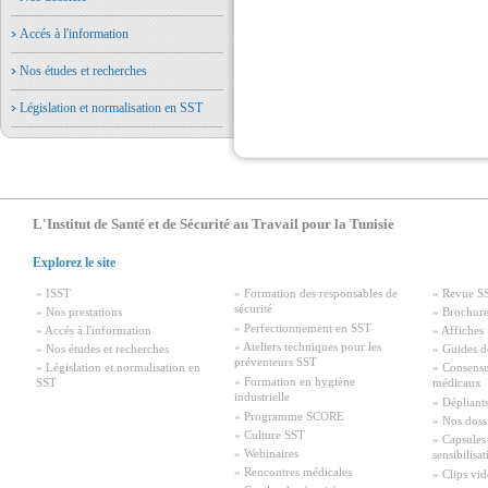
Accés à l'information
Nos études et recherches
Législation et normalisation en SST
L'Institut de Santé et de Sécurité au Travail pour la Tunisie
Explorez le site
» ISST
» Formation des responsables de
» Revue S
sécurité
» Nos prestations
» Brochure
» Perfectionnement en SST
» Accés à l'information
» Affiches
» Ateliers techniques pour les
» Nos études et recherches
» Guides d
préventeurs SST
» Législation et normalisation en
» Consensu
» Formation en hygiène
SST
médicaux
industrielle
» Dépliant
» Programme SCORE
» Nos doss
» Culture SST
» Capsules
» Webinaires
sensibilisa
» Rencontres médicales
» Clips vid