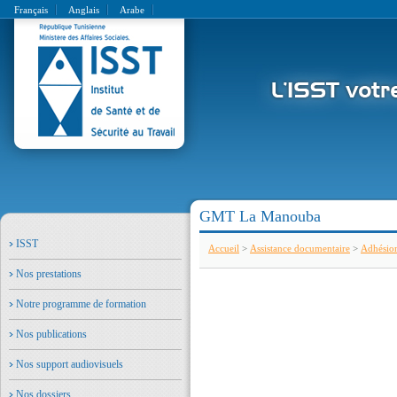
Français
Anglais
Arabe
GMT La Manouba
ISST
Accueil
>
Assistance documentaire
>
Adhésio
Nos prestations
Notre programme de formation
Nos publications
Nos support audiovisuels
Nos dossiers