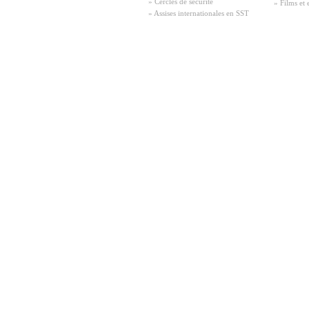
» Cercles de sécurité
» Films et 
» Assises internationales en SST