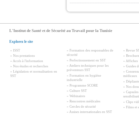
L'Institut de Santé et de Sécurité au Travail pour la Tunisie
Explorez le site
» ISST
» Formation des responsables de
» Revue S
sécurité
» Nos prestations
» Brochure
» Perfectionnement en SST
» Accés à l'information
» Affiches
» Ateliers techniques pour les
» Nos études et recherches
» Guides d
préventeurs SST
» Législation et normalisation en
» Consensu
» Formation en hygiène
SST
médicaux
industrielle
» Dépliant
» Programme SCORE
» Nos doss
» Culture SST
» Capsules
» Webinaires
sensibilisa
» Rencontres médicales
» Clips vid
» Cercles de sécurité
» Films et 
» Assises internationales en SST