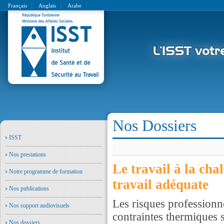
Français
Anglais
Arabe
Nos Dossiers
ISST
Nos prestations
Le travail à la ch
Notre programme de formation
travail adéquate
Nos publications
Les risques professionne
Nos support audiovisuels
contraintes thermiques 
Nos dossiers