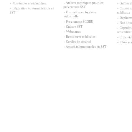
» Ateliers techniques pour les
» Nos études et recherches
» Guides d
préventeurs SST
» Législation et normalisation en
» Consensu
» Formation en hygiène
SST
médicaux
industrielle
» Dépliant
» Programme SCORE
» Nos doss
» Culture SST
» Capsules
» Webinaires
sensibilisa
» Rencontres médicales
» Clips vid
» Cercles de sécurité
» Films et 
» Assises internationales en SST