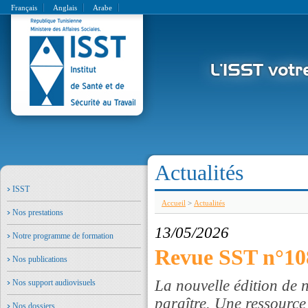
Français
Anglais
Arabe
Actualités
ISST
Accueil
>
Actualités
Nos prestations
13/05/2026
Notre programme de formation
Revue SST n°10
Nos publications
La nouvelle édition de 
Nos support audiovisuels
paraître. Une ressource
Nos dossiers