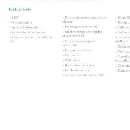
Explorez le site
» ISST
» Formation des responsables de
» Revue S
sécurité
» Nos prestations
» Brochure
» Perfectionnement en SST
» Accés à l'information
» Affiches
» Ateliers techniques pour les
» Nos études et recherches
» Guides d
préventeurs SST
» Législation et normalisation en
» Consensu
» Formation en hygiène
SST
médicaux
industrielle
» Dépliant
» Programme SCORE
» Nos doss
» Culture SST
» Capsules
» Webinaires
sensibilisa
» Rencontres médicales
» Clips vid
» Cercles de sécurité
» Films et 
» Assises internationales en SST