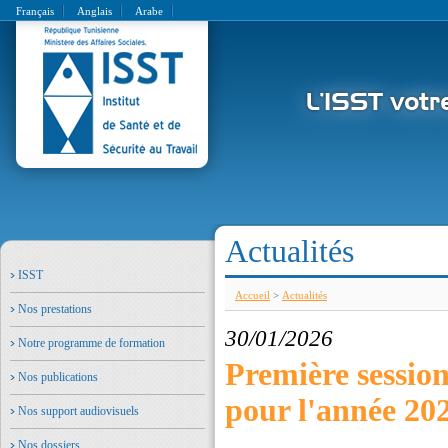
Français
Anglais
Arabe
Actualités
ISST
Accueil
>
Actualités
Nos prestations
30/01/2026
Notre programme de formation
Première session
Nos publications
pour l'année 20
Nos support audiovisuels
Nos dossiers