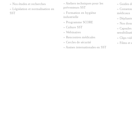
» Ateliers techniques pour les
» Nos études et recherches
» Guides d
préventeurs SST
» Législation et normalisation en
» Consensu
» Formation en hygiène
SST
médicaux
industrielle
» Dépliant
» Programme SCORE
» Nos doss
» Culture SST
» Capsules
» Webinaires
sensibilisa
» Rencontres médicales
» Clips vid
» Cercles de sécurité
» Films et 
» Assises internationales en SST