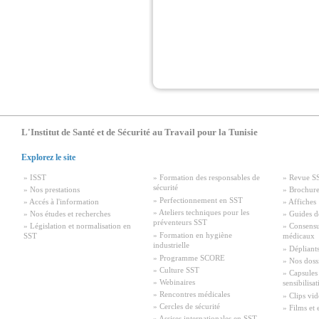
L'Institut de Santé et de Sécurité au Travail pour la Tunisie
Explorez le site
» ISST
» Formation des responsables de
» Revue S
sécurité
» Nos prestations
» Brochure
» Perfectionnement en SST
» Accés à l'information
» Affiches
» Ateliers techniques pour les
» Nos études et recherches
» Guides d
préventeurs SST
» Législation et normalisation en
» Consensu
» Formation en hygiène
SST
médicaux
industrielle
» Dépliant
» Programme SCORE
» Nos doss
» Culture SST
» Capsules
» Webinaires
sensibilisa
» Rencontres médicales
» Clips vid
» Cercles de sécurité
» Films et 
» Assises internationales en SST