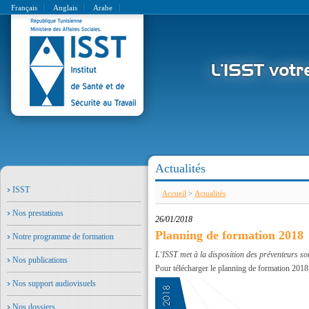
Français
Anglais
Arabe
Actualités
ISST
Accueil
>
Actualités
Nos prestations
26/01/2018
Planning de formation 2018
Notre programme de formation
L'ISST met à la disposition des préventeurs s
Nos publications
Pour télécharger le planning de formation 201
Nos support audiovisuels
Nos dossiers