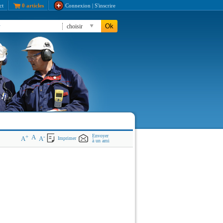
ct
0 articles
Connexion | S'inscrire
Ok
choisir
Envoyer
+
A
-
A
A
Imprimer
à un ami