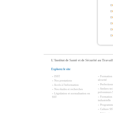
L'Institut de Santé et de Sécurité au Travail
Explorez le site
» ISST
» Formation 
sécurité
» Nos prestations
» Perfection
» Accés à l'information
» Ateliers te
» Nos études et recherches
préventeurs
» Législation et normalisation en
» Formation
SST
industrielle
» Programm
» Culture SS