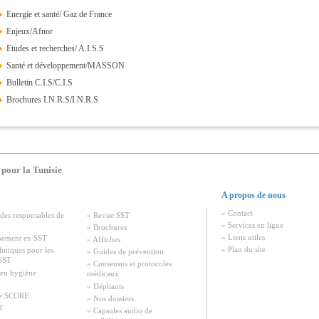
Energie et santé/ Gaz de France
Enjeux/Afnor
Etudes et recherches/ A.I.S.S
Santé et développement/MASSON
Bulletin C.I.S/C.I.S
Brochures I.N.R.S/I.N.R.S
 pour la Tunisie
A propos de nous
» Contact
des responsables de
» Revue SST
» Services en ligne
» Brochures
» Liens utiles
nement en SST
» Affiches
» Plan du site
chniques pour les
» Guides de prévention
 SST
» Consensus et protocoles
 en hygiène
médicaux
» Dépliants
e SCORE
» Nos dossiers
T
» Capsules audio de