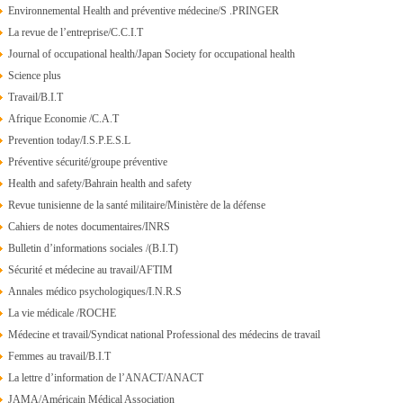
Environnemental Health and préventive médecine/S .PRINGER
La revue de l’entreprise/C.C.I.T
Journal of occupational health/Japan Society for occupational health
Science plus
Travail/B.I.T
Afrique Economie /C.A.T
Prevention today/I.S.P.E.S.L
Préventive sécurité/groupe préventive
Health and safety/Bahrain health and safety
Revue tunisienne de la santé militaire/Ministère de la défense
Cahiers de notes documentaires/INRS
Bulletin d’informations sociales /(B.I.T)
Sécurité et médecine au travail/AFTIM
Annales médico psychologiques/I.N.R.S
La vie médicale /ROCHE
Médecine et travail/Syndicat national Professional des médecins de travail
Femmes au travail/B.I.T
La lettre d’information de l’ANACT/ANACT
JAMA/Américain Médical Association