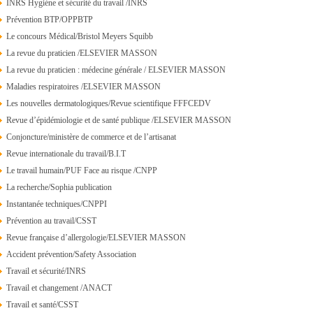
INRS Hygiéne et sécurité du travail /INRS
Prévention BTP/OPPBTP
Le concours Médical/Bristol Meyers Squibb
La revue du praticien /ELSEVIER MASSON
La revue du praticien : médecine générale / ELSEVIER MASSON
Maladies respiratoires /ELSEVIER MASSON
Les nouvelles dermatologiques/Revue scientifique FFFCEDV
Revue d’épidémiologie et de santé publique /ELSEVIER MASSON
Conjoncture/ministère de commerce et de l’artisanat
Revue internationale du travail/B.I.T
Le travail humain/PUF Face au risque /CNPP
La recherche/Sophia publication
Instantanée techniques/CNPPI
Prévention au travail/CSST
Revue française d’allergologie/ELSEVIER MASSON
Accident prévention/Safety Association
Travail et sécurité/INRS
Travail et changement /ANACT
Travail et santé/CSST