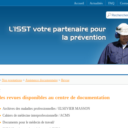
Accueil
Actualités
FAQ
Conta
>
Nos prestations
>
Assistance documentaire
>
Revue
1
des revues disponibles au centre de documentation
Archives des maladies professionnelles / ELSEVIER MASSON
Cahiers de médecine interprofessionnelle / ACMS
Documents pour le médecin de travail/