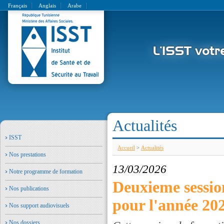
Français
Anglais
Arabe
Actualités
ISST
Accueil
>
Actualités
Nos prestations
13/03/2026
Notre programme de formation
Deuxieme sessio
Nos publications
pour l'année 20
Nos support audiovisuels
Nos dossiers