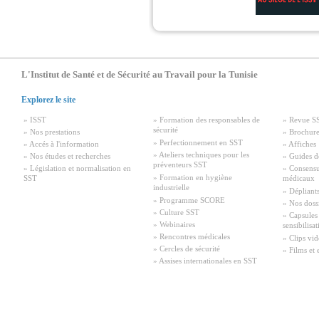
L'Institut de Santé et de Sécurité au Travail pour la Tunisie
Explorez le site
» ISST
» Formation des responsables de
» Revue S
sécurité
» Nos prestations
» Brochure
» Perfectionnement en SST
» Accés à l'information
» Affiches
» Ateliers techniques pour les
» Nos études et recherches
» Guides d
préventeurs SST
» Législation et normalisation en
» Consensu
» Formation en hygiène
SST
médicaux
industrielle
» Dépliant
» Programme SCORE
» Nos doss
» Culture SST
» Capsules
» Webinaires
sensibilisa
» Rencontres médicales
» Clips vid
» Cercles de sécurité
» Films et 
» Assises internationales en SST